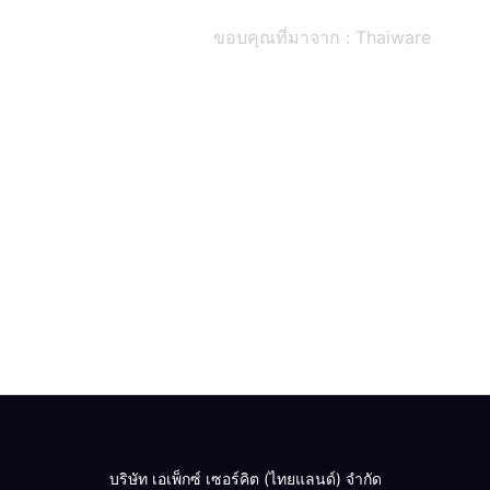
ขอบคุณที่มาจาก : Thaiware
บริษัท เอเพ็กซ์ เซอร์คิต (ไทยแลนด์) จำกัด