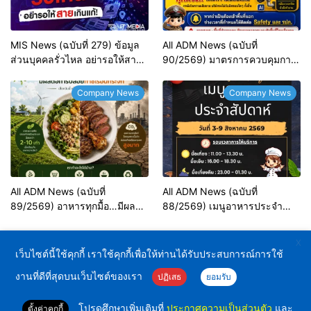
MIS News (ฉบับที่ 279) ข้อมูล
All ADM News (ฉบับที่
ส่วนบุคคลรั่วไหล อย่ารอให้สาย
90/2569) มาตรการควบคุมการ
เกินแก้!
เข้า-ออก พื้นที่ลานจอดรถ
APEX2&3
Company News
Company News
All ADM News (ฉบับที่
All ADM News (ฉบับที่
89/2569) อาหารทุกมื้อ…มีผลต่อ
88/2569) เมนูอาหารประจำ
การปล่อยก๊าซเรือนกระจก
สัปดาห์วันที่ 3-9 สิงหาคม 2569
X
เว็บไซต์นี้ใช้คุกกี้ เราใช้คุกกี้เพื่อให้ท่านได้รับประสบการณ์การใช้
งานที่ดีที่สุดบนเว็บไซต์ของเรา
ปฏิเสธ
ยอมรับ
บริษัท เอเพ็กซ์ เซอร์คิต (ไทยแลนด์) จำกัด
โปรดศึกษาเพิ่มเติมที่
ประกาศความเป็นส่วนตัว
และ
ตั้งค่าคุกกี้