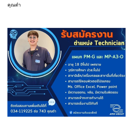
คุณต๋า